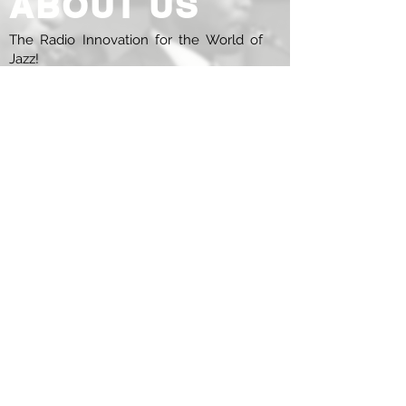
ABOUT US
The Radio Innovation for the World of
Jazz!
Ο μουσικός Νίκος Ασημάκης και η Music
Art Lab Studios με έδρα τη Μόσχα,
αξιοποιώντας την πολυετή πείρα στο
χώρο του ήχου και της μουσικής,
"αγκαλιάζουν" την ιδέα και το όραμα του
ραδιοφωνικού παραγωγού Δημήτρη
Πιερρουτσάκου για ένα νέο global
ραδιόφωνο της Jazz και το κάνουν πράξη!
Το Jazz Breeze Radio είναι το νέο
ραδιόφωνο της jazz σκηνής όλων των
ειδών, τάσεων και ιδιωμάτων και στην
Ελλάδα!
Jazz is in the air!